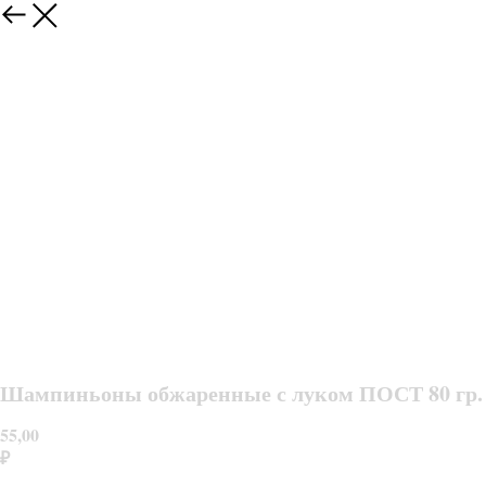
Шампиньоны обжаренные с луком ПОСТ 80 гр.
55,00
₽