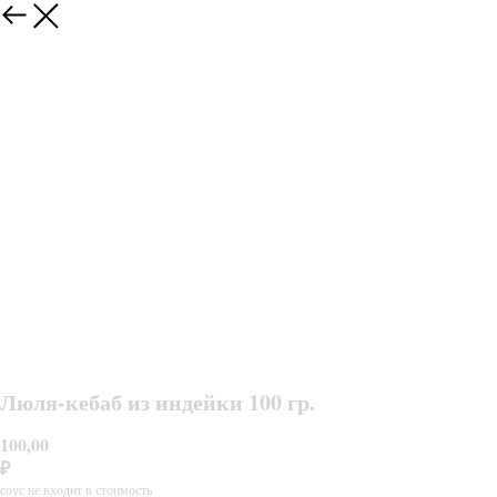
Люля-кебаб из индейки 100 гр.
100,00
₽
соус не входит в стоимость