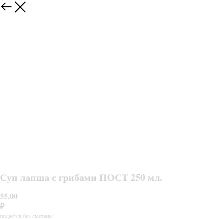
Суп лапша с грибами ПОСТ 250 мл.
55,00
₽
подаётся без сметаны