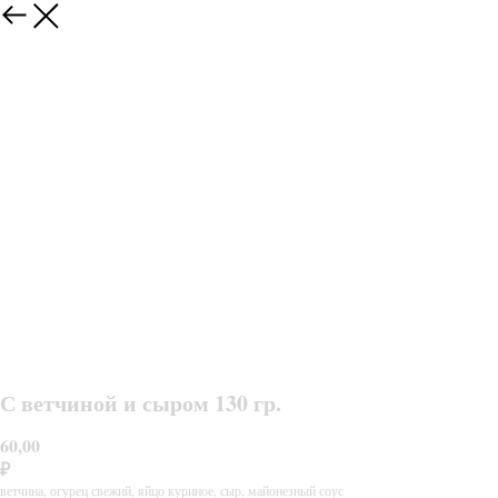
С ветчиной и сыром 130 гр.
60,00
₽
ветчина, огурец свежий, яйцо куриное, сыр, майонезный соус