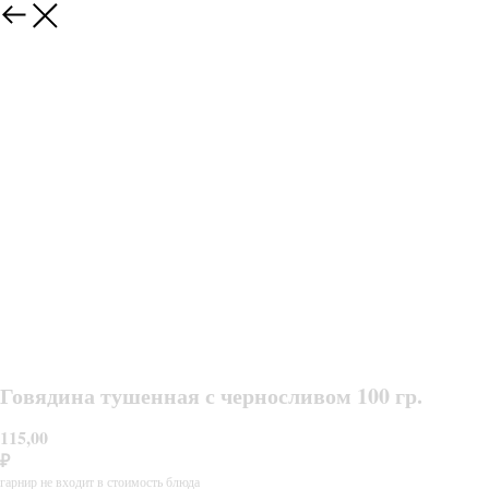
Говядина тушенная с черносливом 100 гр.
115,00
₽
гарнир не входит в стоимость блюда