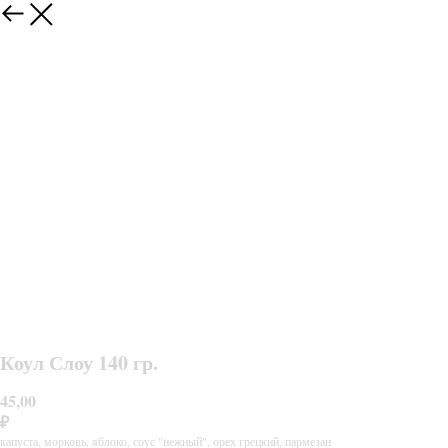
Коул Слоу 140 гр.
45,00
₽
капуста, морковь, яблоко, соус "нежный", орех грецкий, пармезан